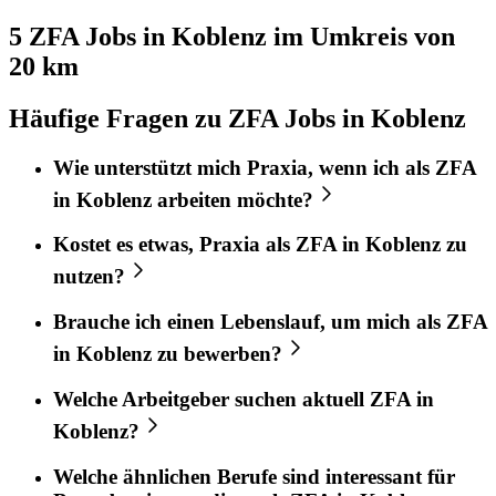
5 ZFA
Jobs in
Koblenz
im Umkreis von
20 km
Häufige Fragen zu ZFA Jobs in Koblenz
Wie unterstützt mich
Praxia
, wenn ich als
ZFA
in
Koblenz
arbeiten möchte?
Kostet es etwas,
Praxia
als
ZFA
in
Koblenz
zu
nutzen?
Brauche ich einen Lebenslauf, um mich als
ZFA
in
Koblenz
zu bewerben?
Welche Arbeitgeber suchen aktuell
ZFA
in
Koblenz
?
Welche ähnlichen Berufe sind interessant für