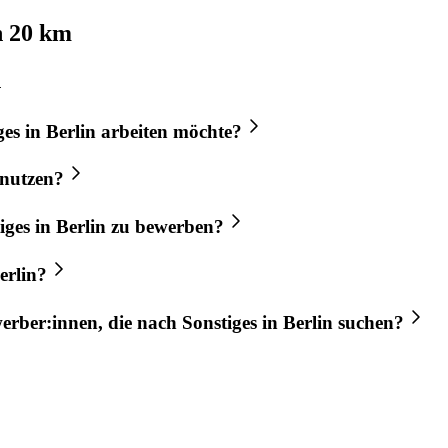
n 20 km
n
ges
in
Berlin
arbeiten möchte?
nutzen?
iges
in
Berlin
zu bewerben?
erlin
?
werber:innen, die nach
Sonstiges
in
Berlin
suchen?