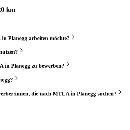
20 km
A
in
Planegg
arbeiten möchte?
nutzen?
A
in
Planegg
zu bewerben?
negg
?
werber:innen, die nach
MTLA
in
Planegg
suchen?