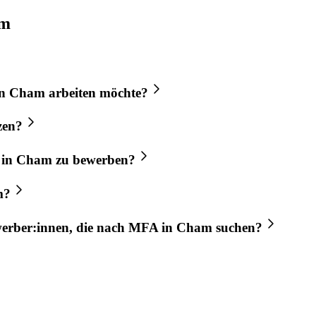
km
n
Cham
arbeiten möchte?
zen?
in
Cham
zu bewerben?
m
?
werber:innen, die nach
MFA
in
Cham
suchen?