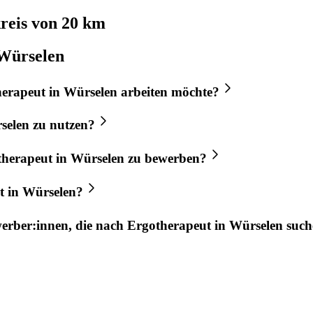
eis von 20 km
 Würselen
herapeut
in
Würselen
arbeiten möchte?
selen
zu nutzen?
therapeut
in
Würselen
zu bewerben?
t
in
Würselen
?
werber:innen, die nach
Ergotherapeut
in
Würselen
such