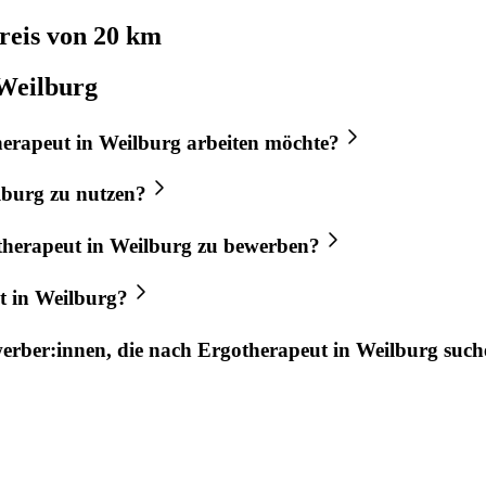
eis von 20 km
 Weilburg
herapeut
in
Weilburg
arbeiten möchte?
lburg
zu nutzen?
therapeut
in
Weilburg
zu bewerben?
t
in
Weilburg
?
werber:innen, die nach
Ergotherapeut
in
Weilburg
such