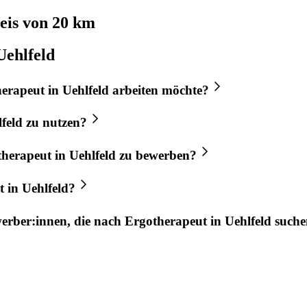
is von 20 km
Uehlfeld
herapeut
in
Uehlfeld
arbeiten möchte?
feld
zu nutzen?
therapeut
in
Uehlfeld
zu bewerben?
t
in
Uehlfeld
?
werber:innen, die nach
Ergotherapeut
in
Uehlfeld
suche