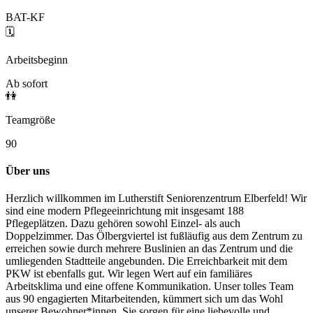
BAT-KF
🗓️
Arbeitsbeginn
Ab sofort
👫
Teamgröße
90
Über uns
Herzlich willkommen im Lutherstift Seniorenzentrum Elberfeld! Wir
sind eine modern Pflegeeinrichtung mit insgesamt 188
Pflegeplätzen. Dazu gehören sowohl Einzel- als auch
Doppelzimmer. Das Ölbergviertel ist fußläufig aus dem Zentrum zu
erreichen sowie durch mehrere Buslinien an das Zentrum und die
umliegenden Stadtteile angebunden. Die Erreichbarkeit mit dem
PKW ist ebenfalls gut. Wir legen Wert auf ein familiäres
Arbeitsklima und eine offene Kommunikation. Unser tolles Team
aus 90 engagierten Mitarbeitenden, kümmert sich um das Wohl
unserer Bewohner*innen. Sie sorgen für eine liebevolle und