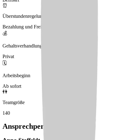
⏰
Überstundenregelung
Bezahlung und Freizeitausgleich
💰
Gehaltsverhandlungen
Privat
🗓️
Arbeitsbeginn
Ab sofort
👫
Teamgröße
140
Ansprechperson