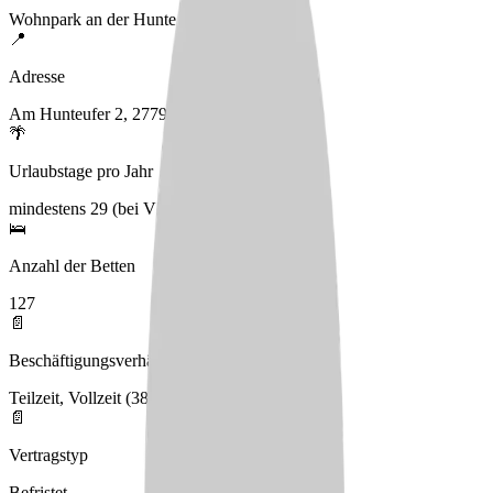
Wohnpark an der Hunte GmbH & Co. KG
📍
Adresse
Am Hunteufer 2, 27793 Wildeshausen
🌴
Urlaubstage pro Jahr
mindestens 29 (bei VZ)
🛌
Anzahl der Betten
127
📄
Beschäftigungsverhältnis
Teilzeit, Vollzeit (38.5 Stunden)
📄
Vertragstyp
Befristet