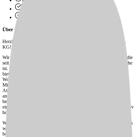
Persönliche Beratung statt Bewerbungsstress
Wir finden passende Jobs für dich
Schneller Rückruf
Über uns
Herzlich willkommen im Wohnpark an der Hunte GmbH & Co.
KG!
Wir freuen uns, Ihnen unsere moderne Einrichtung vorzustellen, die
seit 2016 ein fester Bestandteil der Pflege- und Gesundheitsbranche
ist. Mit insgesamt 127 Betten, von denen derzeit 110 belegt sind,
bieten wir eine umfassende Betreuung in drei verschiedenen
Wohnbereichen an. Unser engagiertes Team besteht aus 140
Mitarbeiter:innen, die in einer entspannten und ausgeglichenen
Atmosphäre zusammenarbeiten. Die Altersstruktur ist dabei
angenehm durchmischt, was zu einer dynamischen und
bereichernden Teamkultur beiträgt. Jede:r Mitarbeiter:in ist fest
einem Wohnbereich zugeteilt, um eine kontinuierliche und qualitativ
hochwertige Betreuung zu gewährleisten.
Wenn Sie Teil eines solch harmonischen und professionellen Teams
werden möchten, laden wir Sie herzlich ein, sich bei uns zu
bewerben.