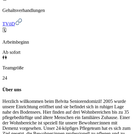
Gehaltsverhandlungen
TVöD
🗓️
Arbeitsbeginn
Ab sofort
👫
Teamgröße
24
Über uns
Herzlich willkommen beim Belvita Seniorendomizil! 2005 wurde
unsere Einrichtung eröffnet und sie befindet sich in ruhiger Lage
nahe des Bodensees. Hier finden auf drei Wohnbereichen bis zu 35
pflegebedürftige und ältere Menschen ein familiäres Zuhause. Einer
der Wohnbereiche ist speziell für unsere Bewohner:innen mit
Demenz vorgesehen. Unser 24-köpfiges Pflegeteam hat es sich zum
Ziel gesetzt, die Bewohner:innen professionell zu pflegen und zu