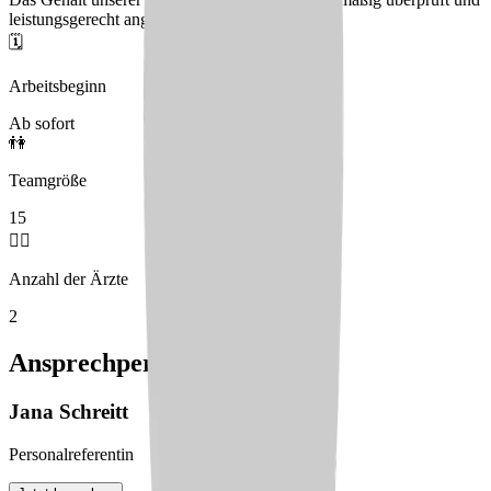
leistungsgerecht angepasst
🗓️
Arbeitsbeginn
Ab sofort
👫
Teamgröße
15
🧑‍⚕️
Anzahl der Ärzte
2
Ansprechperson
Jana
Schreitt
Personalreferentin