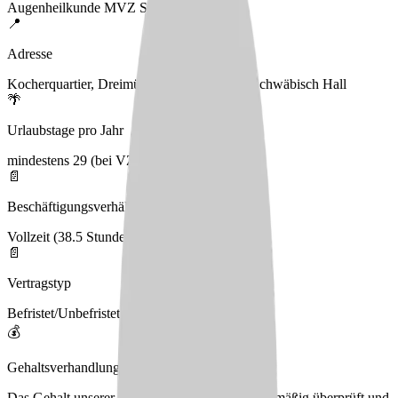
Augenheilkunde MVZ Schwäbisch Hall
📍
Adresse
Kocherquartier, Dreimühlengasse 1, 74523 Schwäbisch Hall
🌴
Urlaubstage pro Jahr
mindestens 29 (bei VZ)
📄
Beschäftigungsverhältnis
Vollzeit (38.5 Stunden), Teilzeit
📄
Vertragstyp
Befristet/Unbefristet
💰
Gehaltsverhandlungen
Das Gehalt unserer Mitarbeiter:innen wird regelmäßig überprüft und