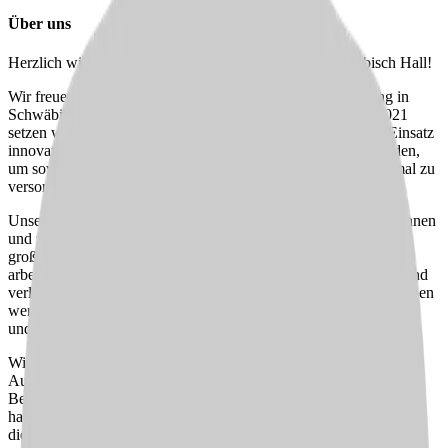
Über uns
Herzlich willkommen bei Augenheilkunde MVZ Schwäbisch Hall!
Wir freuen uns, dass Sie sich für unsere moderne Einrichtung in
Schwäbisch Hall interessieren. Seit der Gründung im Jahr 2021
setzen wir auf modernste medizinische Ausstattung und den Einsatz
innovativer Diagnostik-, Behandlungs- und Operationsmethoden,
um sowohl kassenärztliche als auch private Patient:innen optimal zu
versorgen.
Unser engagiertes Team besteht aus 15 erfahrenen Mitarbeiter:innen
und zwei Ärzt:innen, die mit hoher fachlicher Kompetenz und
großem Engagement für die Gesundheit unserer Patient:innen
arbeiten. Die Zusammenarbeit in unserem Team ist strukturiert und
verlässlich, geprägt von gegenseitigem Respekt. Neue Kolleg:innen
werden herzlich aufgenommen und profitieren von der Expertise
und der eingespielten Arbeitsweise unseres Teams.
Wir sind stolz auf unsere Spezialisierung in der konservativen
Augenheilkunde und bieten ein breites Spektrum an
Behandlungsmöglichkeiten. Unser Ziel ist es, in einem
harmonischen und unterstützenden Umfeld zu arbeiten, das Ihnen
die Möglichkeit bietet, sich sowohl beruflich als auch persönlich