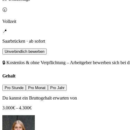
🕣
Vollzeit
📍
Saarbrücken · ab sofort
Unverbindlich bewerben
🔒 Kostenlos & ohne Verpflichtung – Arbeitgeber bewerben sich bei d
Gehalt
Pro Stunde
Pro Monat
Pro Jahr
Du kannst ein Bruttogehalt erwarten von
3.000
€
-
4.300
€