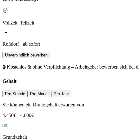
🕣
Vollzeit, Teilzeit
📍
Roßdorf · ab sofort
Unverbindlich bewerben
🔒 Kostenlos & ohne Verpflichtung – Arbeitgeber bewerben sich bei d
Gehalt
Pro Stunde
Pro Monat
Pro Jahr
Sie können ein Bruttogehalt erwarten von
4.450
€
-
4.600
€
Grundgehalt