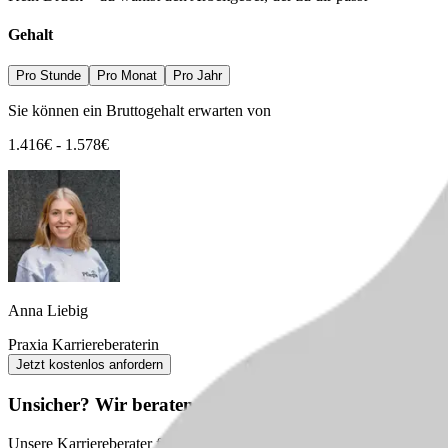
Gehalt
Pro Stunde
Pro Monat
Pro Jahr
Sie können ein Bruttogehalt erwarten von
1.416
€
-
1.578
€
Anna Liebig
Praxia Karriereberaterin
Jetzt kostenlos anfordern
Unsicher? Wir beraten dich kostenlos zu deinem nächs
Unsere Karriereberater finden passende Jobs für dich – und melden sic