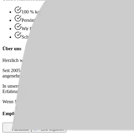
100 % kostenlos & unverbindlich
Persönliche Beratung statt Bewerbungsstress
Wir finden passende Jobs für dich
Schneller Rückruf
Über uns
Herzlich willkommen bei AWO AJS „Gleichbergblick“!
Seit 2005 bietet unsere Einrichtung mit 61 Bewohner:innen ein famil
angenehme Atmosphäre im Alltag.
In unserem Team arbeiten 37 engagierte Mitarbeitende mit viel Zusam
Erfahrung und neuen Ideen sowie für ein harmonisches Miteinander.
Wenn Sie Teil eines kollegialen und engagierten Teams werden möcht
Empfehlen Sie diesen
Job
Facebook
Link kopieren