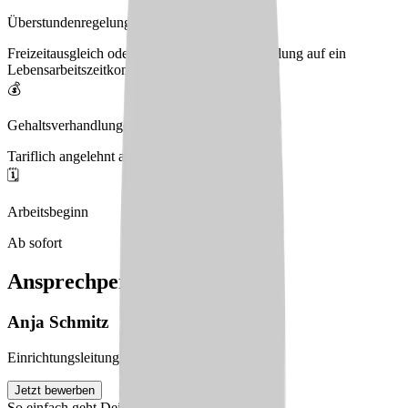
Überstundenregelung
Freizeitausgleich oder Auszahlung oder Einzahlung auf ein
Lebensarbeitszeitkonto
💰
Gehaltsverhandlungen
Tariflich angelehnt an BAT-KF
🗓️
Arbeitsbeginn
Ab sofort
Ansprechperson
Anja
Schmitz
Einrichtungsleitung
Jetzt bewerben
So einfach geht Deine Bewerbung