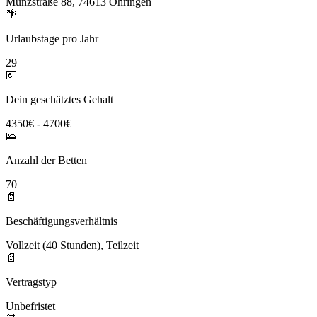
Münzstraße 88, 74613 Öhringen
🌴
Urlaubstage pro Jahr
29
💶
Dein geschätztes Gehalt
4350€ - 4700€
🛌
Anzahl der Betten
70
📄
Beschäftigungsverhältnis
Vollzeit (40 Stunden), Teilzeit
📄
Vertragstyp
Unbefristet