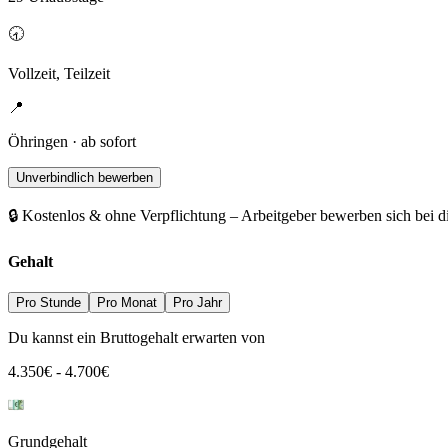
🕣
Vollzeit, Teilzeit
📍
Öhringen · ab sofort
Unverbindlich bewerben
🔒 Kostenlos & ohne Verpflichtung – Arbeitgeber bewerben sich bei d
Gehalt
Pro Stunde
Pro Monat
Pro Jahr
Du kannst ein Bruttogehalt erwarten von
4.350
€
-
4.700
€
Grundgehalt