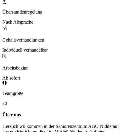
⏰
Überstundenregelung
Nach Absprache
💰
Gehaltsverhandlungen
Individuell verhandelbar
🗓️
Arbeitsbeginn
Ab sofort
👫
Teamgröße
70
Über uns
Herzlich willkommen in der Seniorenzentrum AGO Nidderau!
Unsere Einrichtung liegt im Ortsteil Nidderau. Auf vier