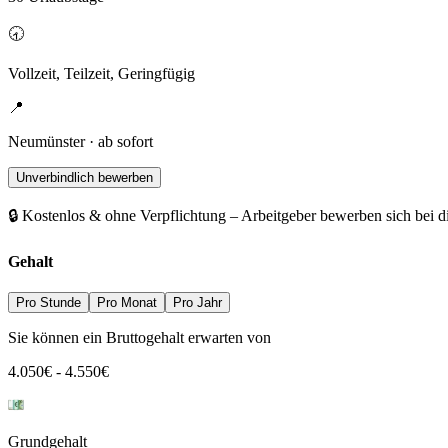
🕣
Vollzeit, Teilzeit, Geringfügig
📍
Neumünster · ab sofort
Unverbindlich bewerben
🔒 Kostenlos & ohne Verpflichtung – Arbeitgeber bewerben sich bei d
Gehalt
Pro Stunde
Pro Monat
Pro Jahr
Sie können ein Bruttogehalt erwarten von
4.050
€
-
4.550
€
Grundgehalt