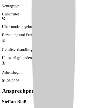
Vertragstyp
Unbefristet
⏰
Überstundenregelung
Bezahlung und Freizeitausgleich
💰
Gehaltsverhandlungen
Haustarif gebunden an BPA
🗓️
Arbeitsbeginn
01.06.2026
Ansprechperson
Steffan
Blaß