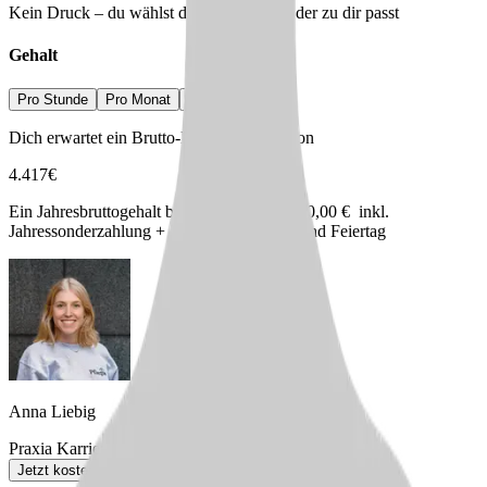
Kein Druck – du wählst den Arbeitgeber, der zu dir passt
Gehalt
Pro Stunde
Pro Monat
Pro Jahr
Dich erwartet ein Brutto-Einstiegsgehalt von
4.417
€
Ein Jahresbruttogehalt bei Vollzeit ab 53.000,00 € inkl.
Jahressonderzahlung + Zulagen für Sonn- und Feiertag
Anna Liebig
Praxia Karriereberaterin
Jetzt kostenlos anfordern