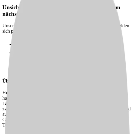
Unsicher? Wir beraten dich kostenlos zu deinem
nächsten Karriereschritt
Unsere Karriereberater finden passende Jobs für dich – und melden
sich persönlich bei dir zurück.
100 % kostenlos & unverbindlich
Persönliche Beratung statt Bewerbungsstress
Wir finden passende Jobs für dich
Schneller Rückruf
Über uns
Herzlich willkommen im SRS Pflegezentrum Saarschleife! Wir
haben insgesamt 60 stationäre Betten, 4 Kurzzeitbetten und 14
Tagespflegeplätze für unsere Bewohner:innen zur Verfügung. Auf
zwei Wohnbereiche aufgeteilt, versorgt unser Pflegeteam, bestehend
aus 52 Mitarbeitenden, unsere Bewohner:innen rund um die Uhr.
Gerade sind wir noch auf der Suche nach Verstärkung in unserem
Team, daher freuen wir uns, Dich bei uns willkommen zu heißen!