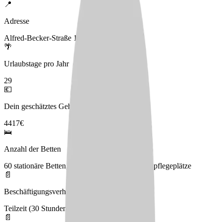
📍
Adresse
Alfred-Becker-Straße 13, 66693 Mettlach
🌴
Urlaubstage pro Jahr
29
💶
Dein geschätztes Gehalt
4417€
🛌
Anzahl der Betten
60 stationäre Betten, 4 Kurzzeitbetten, 14 Tagespflegeplätze
📄
Beschäftigungsverhältnis
Teilzeit (30 Stunden), Vollzeit (38.5 Stunden)
📄