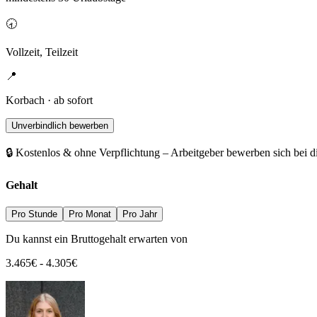
🕣
Vollzeit, Teilzeit
📍
Korbach · ab sofort
Unverbindlich bewerben
🔒 Kostenlos & ohne Verpflichtung – Arbeitgeber bewerben sich bei d
Gehalt
Pro Stunde
Pro Monat
Pro Jahr
Du kannst ein Bruttogehalt erwarten von
3.465
€
-
4.305
€