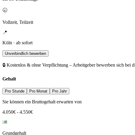
🕣
Vollzeit, Teilzeit
📍
Köln · ab sofort
Unverbindlich bewerben
🔒 Kostenlos & ohne Verpflichtung – Arbeitgeber bewerben sich bei d
Gehalt
Pro Stunde
Pro Monat
Pro Jahr
Sie können ein Bruttogehalt erwarten von
4.050
€
-
4.550
€
Grundgehalt