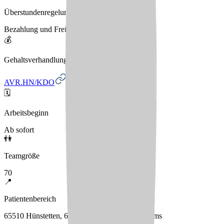
Überstundenregelung
Bezahlung und Freizeitausgleich
💰
Gehaltsverhandlungen
AVR.HN/KDO
🗓️
Arbeitsbeginn
Ab sofort
👫
Teamgröße
70
📍
Patientenbereich
65510 Hünstetten, 65510 Idstein, 65529 Waldems