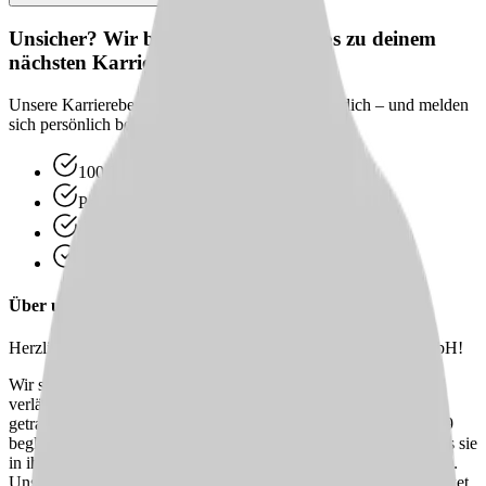
Unsicher? Wir beraten dich kostenlos zu deinem
nächsten Karriereschritt
Unsere Karriereberater finden passende Jobs für dich – und melden
sich persönlich bei dir zurück.
100 % kostenlos & unverbindlich
Persönliche Beratung statt Bewerbungsstress
Wir finden passende Jobs für dich
Schneller Rückruf
Über uns
Herzlich willkommen bei Diakoniestation Idsteiner Land gGmbH!
Wir sind die Diakoniestation Idsteiner Land gGmbH, ein
verlässlicher ambulanter Pflegedienst mit christlichem Profil,
getragen von 18 Kirchengemeinden und dem Dekanat. Seit 1979
begleiten wir Menschen im Idsteiner Land und sorgen dafür, dass sie
in ihrem Zuhause die Unterstützung bekommen, die sie brauchen.
Unser Anspruch ist es, für jede Person ein passgenaues Pflegepaket