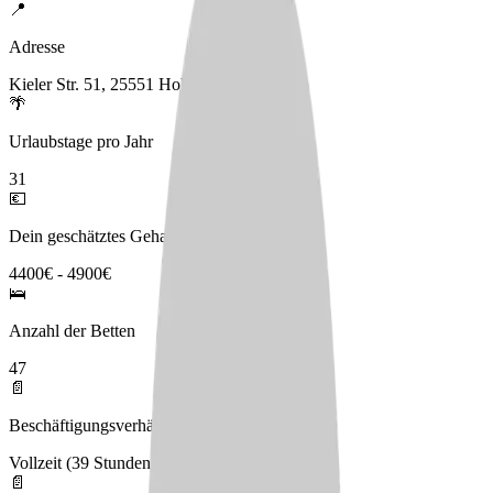
📍
Adresse
Kieler Str. 51, 25551 Hohenlockstedt
🌴
Urlaubstage pro Jahr
31
💶
Dein geschätztes Gehalt
4400€ - 4900€
🛌
Anzahl der Betten
47
📄
Beschäftigungsverhältnis
Vollzeit (39 Stunden), Teilzeit
📄