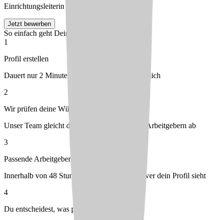
Einrichtungsleiterin
Jetzt bewerben
So einfach geht Deine Bewerbung
1
Profil erstellen
Dauert nur 2 Minuten – kostenlos & unverbindlich
2
Wir prüfen deine Wünsche
Unser Team gleicht dein Profil mit passenden Arbeitgebern ab
3
Passende Arbeitgeber melden sich bei dir
Innerhalb von 48 Stunden – du entscheidest, wer dein Profil sieht
4
Du entscheidest, was passt