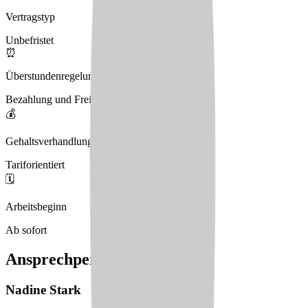
Vertragstyp
Unbefristet
⏰
Überstundenregelung
Bezahlung und Freizeitausgleich
💰
Gehaltsverhandlungen
Tariforientiert
🗓️
Arbeitsbeginn
Ab sofort
Ansprechperson
Nadine
Stark