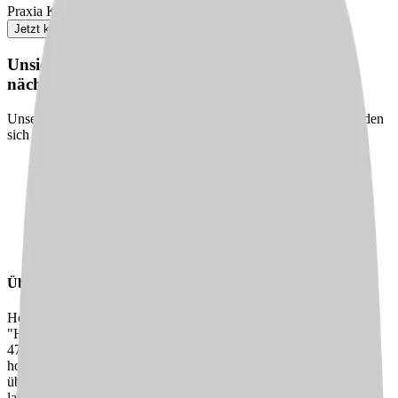
Praxia Karriereberaterin
Jetzt kostenlos anfordern
Unsicher? Wir beraten dich kostenlos zu deinem
nächsten Karriereschritt
Unsere Karriereberater finden passende Jobs für dich – und melden
sich persönlich bei dir zurück.
100 % kostenlos & unverbindlich
Persönliche Beratung statt Bewerbungsstress
Wir finden passende Jobs für dich
Schneller Rückruf
Über uns
Herzlich willkommen beim inter pares - Alten- und Pflegeheim
"Haus Annelie"! Auf vier Wohnbereichen finden in unserem Haus
47 pflegebedürftige Personen ein neues Zuhause mit qualitativ
hochwertiger Pflege. Die liebevolle Pflege und Betreuung
übernimmt dabei unser 27-köpfiges Pflegeteam, welches aus
langjährigen, aber auch neu dazugekommenen Mitarbeitenden