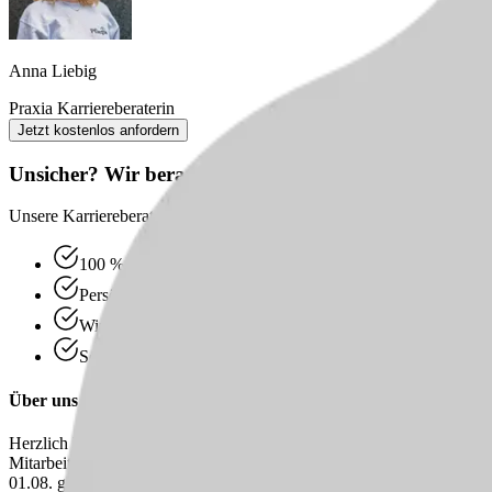
Anna Liebig
Praxia Karriereberaterin
Jetzt kostenlos anfordern
Unsicher? Wir beraten dich kostenlos zu deinem nächs
Unsere Karriereberater finden passende Jobs für dich – und melden sic
100 % kostenlos & unverbindlich
Persönliche Beratung statt Bewerbungsstress
Wir finden passende Jobs für dich
Schneller Rückruf
Über uns
Herzlich Willkommen beim Theodor-Fliedner-Haus, einer stationären
Mitarbeiter:innen arbeiten in festen Teams und betreuen ihre Bewohn
01.08. gehören wir zu einem neuen Träger, was frischen Wind bringt