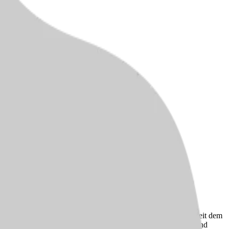
 um das Wohl ihrer 122 Bewohner:innen kümmert. Unsere
Pflege von Menschen mit schwerer Demenz spezialisiert sind. Seit dem
weiterhin den familiären Zusammenhalt pflegt. Zusammenhalt und