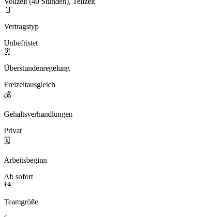
Vollzeit (40 Stunden), Teilzeit
📄
Vertragstyp
Unbefristet
⏰
Überstundenregelung
Freizeitausgleich
💰
Gehaltsverhandlungen
Privat
🗓️
Arbeitsbeginn
Ab sofort
👫
Teamgröße