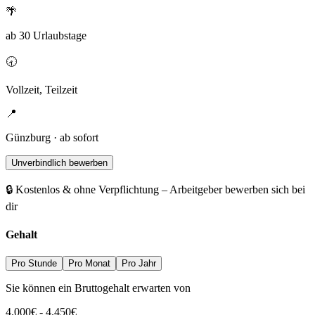
🌴
ab 30 Urlaubstage
🕣
Vollzeit, Teilzeit
📍
Günzburg · ab sofort
Unverbindlich bewerben
🔒 Kostenlos & ohne Verpflichtung – Arbeitgeber bewerben sich bei
dir
Gehalt
Pro Stunde
Pro Monat
Pro Jahr
Sie können ein Bruttogehalt erwarten von
4.000
€
-
4.450
€