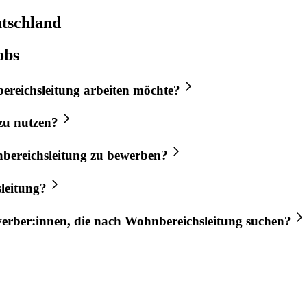
tschland
obs
reichsleitung
arbeiten möchte?
zu nutzen?
bereichsleitung
zu bewerben?
leitung
?
werber:innen, die nach
Wohnbereichsleitung
suchen?