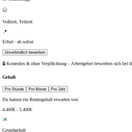
🕣
Vollzeit, Teilzeit
📍
Erfurt · ab sofort
Unverbindlich bewerben
🔒 Kostenlos & ohne Verpflichtung – Arbeitgeber bewerben sich bei d
Gehalt
Pro Stunde
Pro Monat
Pro Jahr
Du kannst ein Bruttogehalt erwarten von
4.400
€
-
5.400
€
Grundgehalt