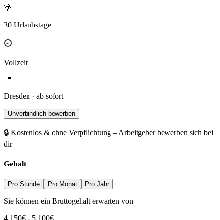
🌴
30 Urlaubstage
🕣
Vollzeit
📍
Dresden · ab sofort
Unverbindlich bewerben
🔒 Kostenlos & ohne Verpflichtung – Arbeitgeber bewerben sich bei
dir
Gehalt
Pro Stunde
Pro Monat
Pro Jahr
Sie können ein Bruttogehalt erwarten von
4.150
€
-
5.100
€