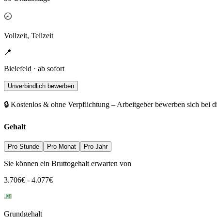
🕣
Vollzeit, Teilzeit
📍
Bielefeld · ab sofort
Unverbindlich bewerben
🔒 Kostenlos & ohne Verpflichtung – Arbeitgeber bewerben sich bei d
Gehalt
Pro Stunde
Pro Monat
Pro Jahr
Sie können ein Bruttogehalt erwarten von
3.706
€
-
4.077
€
Grundgehalt