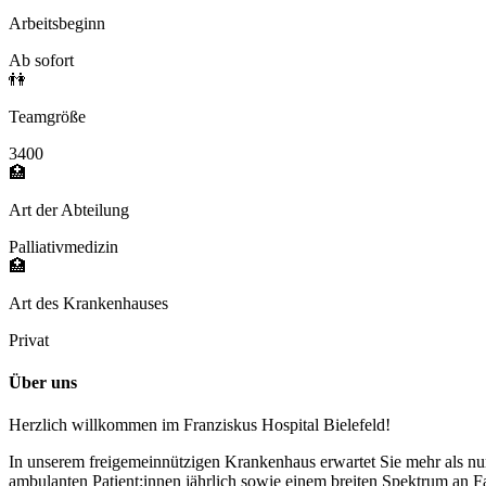
Arbeitsbeginn
Ab sofort
👫
Teamgröße
3400
🏥
Art der Abteilung
Palliativmedizin
🏥
Art des Krankenhauses
Privat
Über uns
Herzlich willkommen im Franziskus Hospital Bielefeld!
In unserem freigemeinnützigen Krankenhaus erwartet Sie mehr als nur
ambulanten Patient:innen jährlich sowie einem breiten Spektrum an F