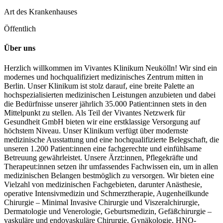
Art des Krankenhauses
Öffentlich
Über uns
Herzlich willkommen im Vivantes Klinikum Neukölln! Wir sind ein
modernes und hochqualifiziert medizinisches Zentrum mitten in
Berlin. Unser Klinikum ist stolz darauf, eine breite Palette an
hochspezialisierten medizinischen Leistungen anzubieten und dabei
die Bedürfnisse unserer jährlich 35.000 Patient:innen stets in den
Mittelpunkt zu stellen. Als Teil der Vivantes Netzwerk für
Gesundheit GmbH bieten wir eine erstklassige Versorgung auf
höchstem Niveau. Unser Klinikum verfügt über modernste
medizinische Ausstattung und eine hochqualifizierte Belegschaft, die
unseren 1.200 Patient:innen eine fachgerechte und einfühlsame
Betreuung gewährleistet. Unsere Ärzt:innen, Pflegekräfte und
Therapeut:innen setzen ihr umfassendes Fachwissen ein, um in allen
medizinischen Belangen bestmöglich zu versorgen. Wir bieten eine
Vielzahl von medizinischen Fachgebieten, darunter Anästhesie,
operative Intensivmedizin und Schmerztherapie, Augenheilkunde
Chirurgie – Minimal Invasive Chirurgie und Viszeralchirurgie,
Dermatologie und Venerologie, Geburtsmedizin, Gefäßchirurgie –
vaskuläre und endovaskuläre Chirurgie, Gynäkologie, HNO-