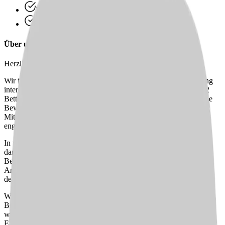
Wir finden passende Jobs für dich
Schneller Rückruf
Über uns
Herzlich willkommen im Hermann-Görlitz-Seniorenzentrum!
Wir freuen uns, dass Sie sich für eine Stelle in unserer Einrichtung
interessieren. Seit 1969 bieten wir in unserer Einrichtung mit 142
Betten eine fürsorgliche und unterstützende Umgebung für unsere
Bewohner:innen. Unser engagiertes Team besteht aus 100
Mitarbeiter:innen, die sich durch langjährige Erfahrung und eine
enge Zusammenarbeit auszeichnen.
In unserer Einrichtung gibt es vier spezialisierte Wohnbereiche,
darunter einen geschützten Bereich, um den individuellen
Bedürfnissen unserer Bewohner:innen gerecht zu werden. Unsere
Arbeitsweise basiert auf einem festen Zuteilungssystem, das nach
dem Prinzip PeBM organisiert ist.
Wenn Sie Teil eines Teams werden möchten, das für seine
Beständigkeit und seine herzliche Atmosphäre bekannt ist, freuen
wir uns darauf, Sie kennenzulernen. Ihre Expertise und Ihr
Engagement sind bei uns herzlich willkommen!