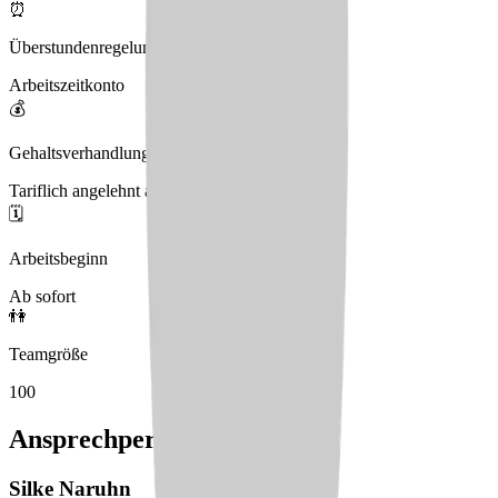
⏰
Überstundenregelung
Arbeitszeitkonto
💰
Gehaltsverhandlungen
Tariflich angelehnt an öffentlichen Tarif
🗓️
Arbeitsbeginn
Ab sofort
👫
Teamgröße
100
Ansprechperson
Silke
Naruhn