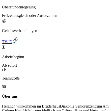
Überstundenregelung
Freizeitausgleich oder Ausbezahlen
💰
Gehaltsverhandlungen
TVöD
🗓️
Arbeitsbeginn
Ab sofort
👫
Teamgröße
50
Über uns
Herzlich willkommen im BruderhausDiakonie Seniorenzentrum Am
Grünen Herz! Wir liegen idyllisch am Grünen Herz und bieten auf