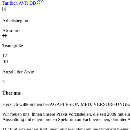
Tariflich AVR DD
🗓️
Arbeitsbeginn
Ab sofort
👫
Teamgröße
12
🧑‍⚕️
Anzahl der Ärzte
5
Über uns
Herzlich willkommen bei AGAPLESION MED. VERSORGU
Wir freuen uns, Ihnen unsere Praxis vorzustellen, die seit 2009 mit 
Ausstattung mit einem breiten Spektrum an Fachbereichen, darunter 
Mit fünf erfahrenen Ärzt:innen und vier Behandlungszimmern bieten wi