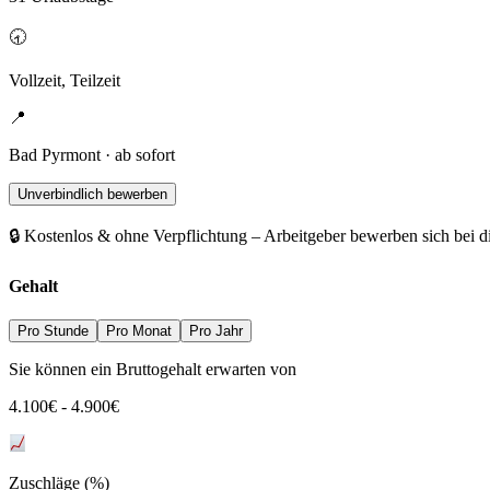
🕣
Vollzeit, Teilzeit
📍
Bad Pyrmont · ab sofort
Unverbindlich bewerben
🔒 Kostenlos & ohne Verpflichtung – Arbeitgeber bewerben sich bei d
Gehalt
Pro Stunde
Pro Monat
Pro Jahr
Sie können ein Bruttogehalt erwarten von
4.100
€
-
4.900
€
Zuschläge (%)