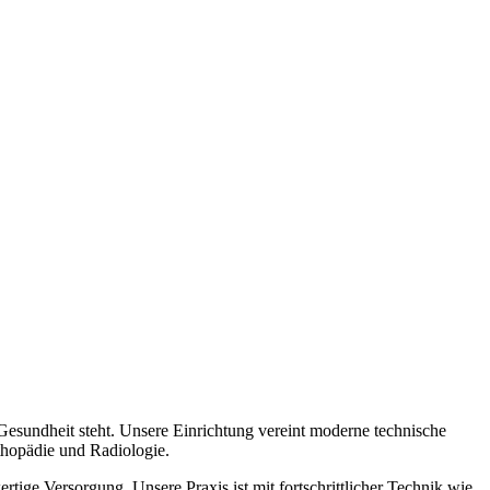
 Gesundheit steht. Unsere Einrichtung vereint moderne technische
thopädie und Radiologie.
tige Versorgung. Unsere Praxis ist mit fortschrittlicher Technik wie