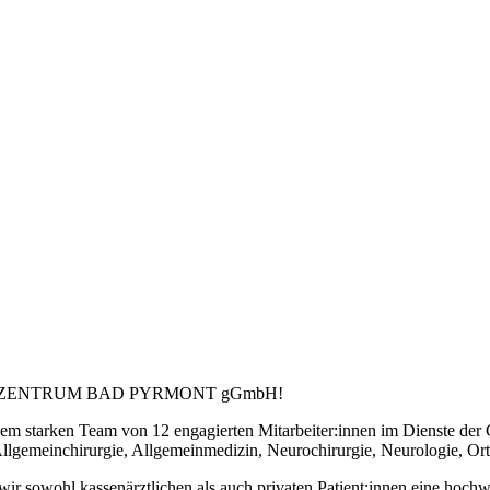
NGSZENTRUM BAD PYRMONT gGmbH!
einem starken Team von 12 engagierten Mitarbeiter:innen im Dienste der
Allgemeinchirurgie, Allgemeinmedizin, Neurochirurgie, Neurologie, Or
r sowohl kassenärztlichen als auch privaten Patient:innen eine hochwer