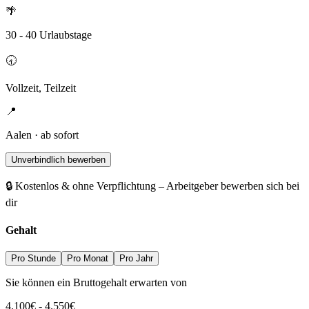
🌴
30 - 40 Urlaubstage
🕣
Vollzeit, Teilzeit
📍
Aalen · ab sofort
Unverbindlich bewerben
🔒 Kostenlos & ohne Verpflichtung – Arbeitgeber bewerben sich bei
dir
Gehalt
Pro Stunde
Pro Monat
Pro Jahr
Sie können ein Bruttogehalt erwarten von
4.100
€
-
4.550
€